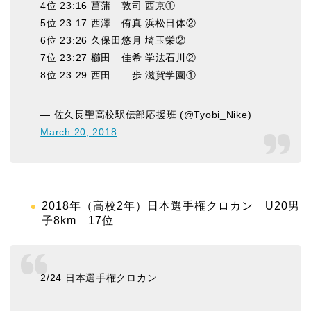
4位 23:16 菖蒲 敦司 西京①
5位 23:17 西澤 侑真 浜松日体②
6位 23:26 久保田悠月 埼玉栄②
7位 23:27 櫛田 佳希 学法石川②
8位 23:29 西田 歩 滋賀学園①
— 佐久長聖高校駅伝部応援班 (@Tyobi_Nike)
March 20, 2018
2018年（高校2年）日本選手権クロカン U20男
子8km 17位
2/24 日本選手権クロカン