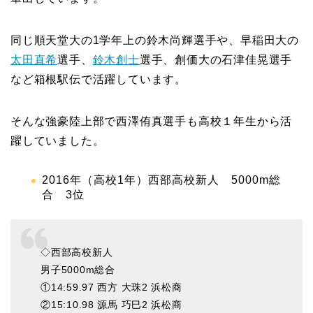
同じ順天堂大の1学年上の鈴木尚輝選手や、早稲田大の
太田直希
選手、
鈴木創士
選手、創価大の石津佳晃選手
など箱根駅伝で活躍しています。
そんな強豪陸上部で西澤侑真選手も高校１年生から活
躍していました。
2016年（高校1年）西部高校新人 5000m総
合 3位
◇西部高校新人
男子5000m総合
①14:59.97 西方 大珠2 浜松商
②15:10.98 源馬 巧巳2 浜松商