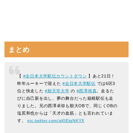
まとめ
【
#全日本大学駅伝カウントダウン
】あと21日！
昨年ルーキーで迎えた
#全日本大学駅伝
では6区3
位と快走した
#順天堂大学
の
#西澤侑真
。走るた
びに自己新を出し、夢の舞台だった箱根駅伝も走
りました。兄の西澤卓弥も順大OBで、同じくOBの
塩尻和也からは「天才の血筋」とも言われていま
す。
pic.twitter.com/aKIEtqNKYX