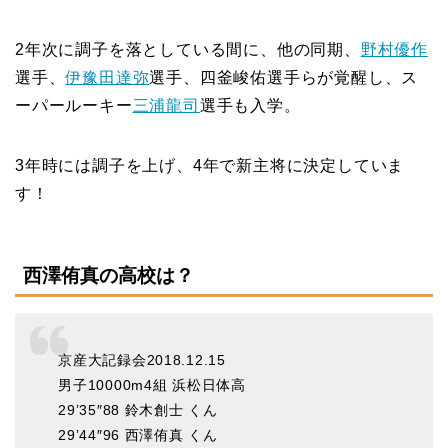
2年次に調子を落としている間に、他の同期、
野村優作
選手、
伊豫田達弥
選手、四釜峻佑選手らが覚醒し、ス
ーパールーキー
三浦龍司
選手も入学。
3年時には調子を上げ、4年で新主将に決定していま
す！
西澤侑真の高校は？
京産大記録会2018.12.15
男子10000m4組 浜松日体高
29’35″88 鈴木創士 くん
29’44″96 西澤侑真 くん