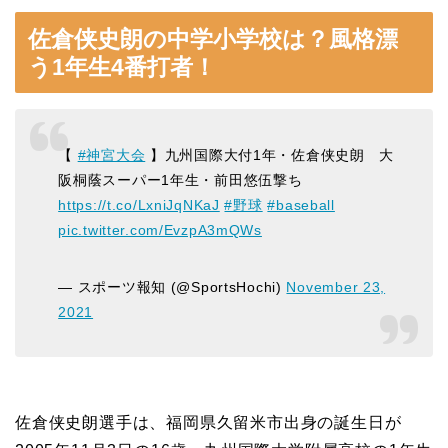
佐倉侠史朗の中学小学校は？風格漂
う1年生4番打者！
【
#神宮大会
】九州国際大付1年・佐倉侠史朗 大
阪桐蔭スーパー1年生・前田悠伍撃ち
https://t.co/LxniJqNKaJ
#野球
#baseball
pic.twitter.com/EvzpA3mQWs
— スポーツ報知 (@SportsHochi)
November 23,
2021
佐倉侠史朗選手は、福岡県久留米市出身の誕生日が