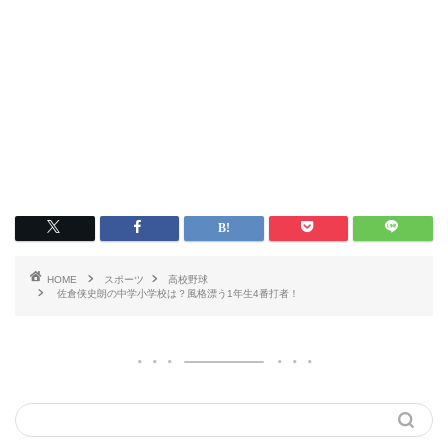
HOME
スポーツ
高校野球
佐倉侠史朗の中学小学校は？風格漂う1年生4番打者！