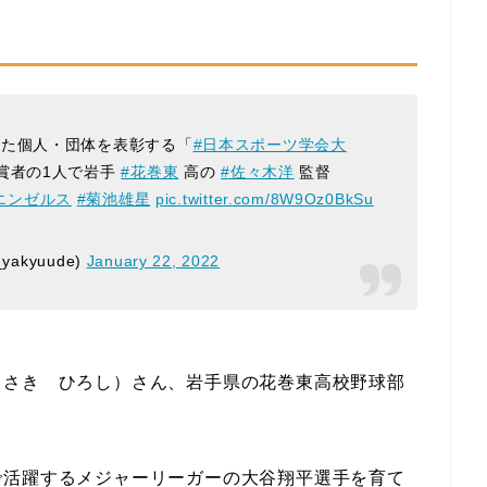
した個人・団体を表彰する「
#日本スポーツ学会大
賞者の1人で岩手
#花巻東
高の
#佐々木洋
監督
エンゼルス
#菊池雄星
pic.twitter.com/8W9Oz0BkSu
akyuude)
January 22, 2022
ささき ひろし）さん、岩手県の花巻東高校野球部
で活躍するメジャーリーガーの大谷翔平選手を育て