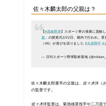
佐々木麟太郎の父親は？
【
#高校野球
】スポーツ界の発展に貢献
賞
」の授賞式が22日、都内で行われ、受
（46）が喜びを語りました
#大谷翔平
#
— 日刊スポーツ野球取材基地 (@nikkan_y
佐々木麟太郎選手の父親は、
佐々木
洋（
の監督です。
佐々木
洋監督は、菊池雄星投手や二刀流