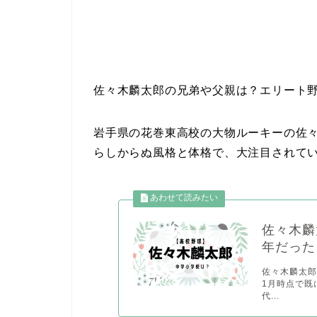
佐々木麟太郎の兄弟や父親は？エリート
岩手県の花巻東高校の大物ルーキーの佐
らしからぬ風格と体格で、大注目されて
佐々木麟
年だった
佐々木麟太郎
1月時点で既
代...