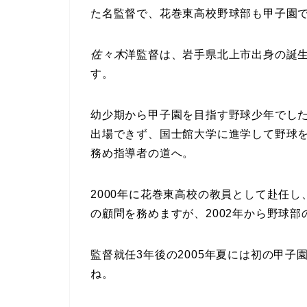
た名監督で、花巻東高校野球部も甲子園で
佐々木
洋監督は、岩手県北上市出身の誕生日が
す。
幼少期から甲子園を目指す野球少年でし
出場できず、国士館大学に進学して野球
務め指導者の道へ。
2000年に花巻東高校の教員として赴任
の顧問を務めますが、2002年から野球
監督就任3年後の2005年夏には初の甲
ね。