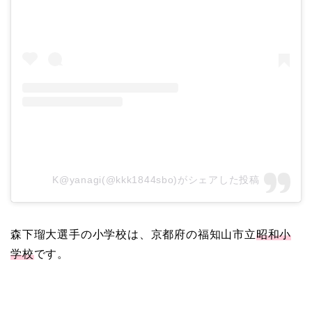
K@yanagi(@kkk1844sbo)がシェアした投稿
森下瑠大選手の小学校は、京都府の福知山市立
昭和小
学校
です。