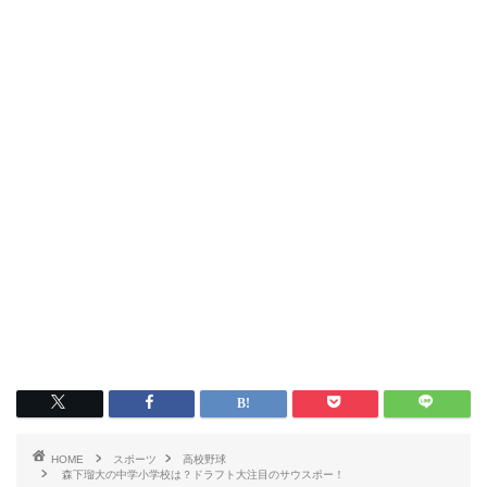
HOME
スポーツ
高校野球
森下瑠大の中学小学校は？ドラフト大注目のサウスポー！