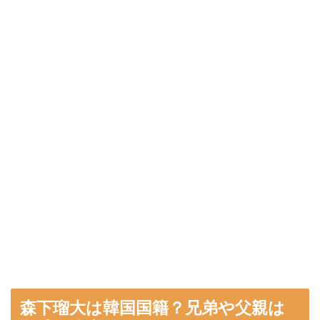
森下瑠大は韓国国籍？兄弟や父親は