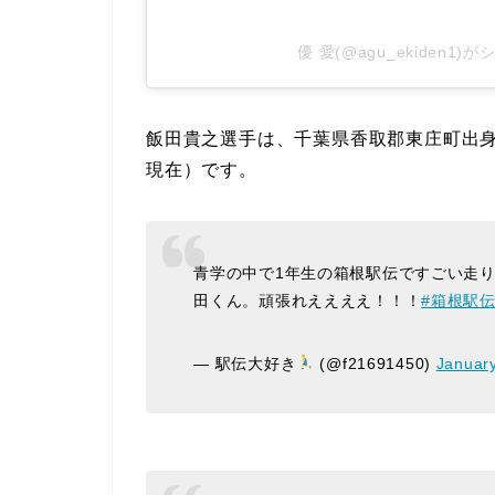
優 愛(@agu_ekiden1
飯田貴之選手は、千葉県香取郡東庄町出身の誕
現在）です。
青学の中で1年生の箱根駅伝ですごい走
田くん。頑張れええええ！！！
#箱根駅
— 駅伝大好き
(@f21691450)
January