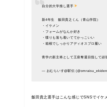
自分的大学推し選手
新4年生 飯田貴之くん（青山学院）
・イケメン
・フォームがなんか好き
・喋りも落ち着いててかっこいい
・箱根でしっかりアディオスプロ履い て
青学の新主将として王座奪還目指して頑
— おむらいす@駅伝 (@omraisu_ekide
飯田貴之選手はこんな感じでSNSでイケ