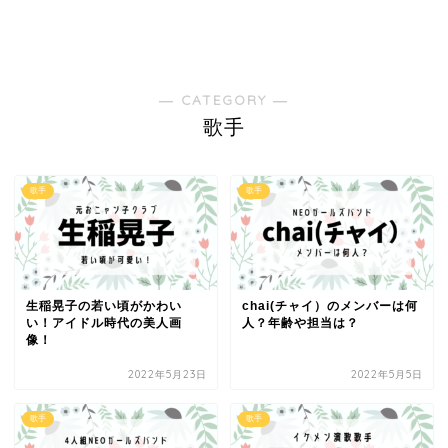
― CATEGORY ―
歌手
歌手
歌手
生稲晃子の若い頃がかわい
chai(チャイ）のメンバーは何
い！アイドル時代の美人画
人？年齢や担当は？
像！
2022年5月23日
2022年5月5日
歌手
歌手