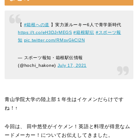
【
#箱根への道
】実力派ルーキー6人で青学新時代
https://t.co/eH3DJrMEGS
#箱根駅伝
#スポーツ報
知
pic.twitter.com/RMsvGkCl2N
— スポーツ報知・箱根駅伝情報
(@hochi_hakone)
July 17, 2021
青山学院大学の陸上部１年生はイケメンだらけです
ね！↑
今回は、 田中悠登がイケメン！英語と料理が得意なム
ードメーカー！についてお伝えしてきました。