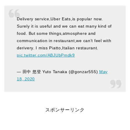
Delivery service,Uber Eats,is popular now.
Surely it is useful and we can eat many kind of
food. But some things,atmosphere and
communication in restaurant,we can’t feel with
derivery. I miss Piatto,Italian restaurant.
pic.twitter.com/ABJUbPmdk9
— 田中 悠登 Yuto Tanaka (@gonzar555)
May
18, 2020
スポンサーリンク