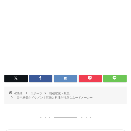
HOME
スポーツ
箱根駅伝・駅伝
田中悠登がイケメン！英語と料理が得意なムードメーカー