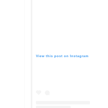
View this post on Instagram