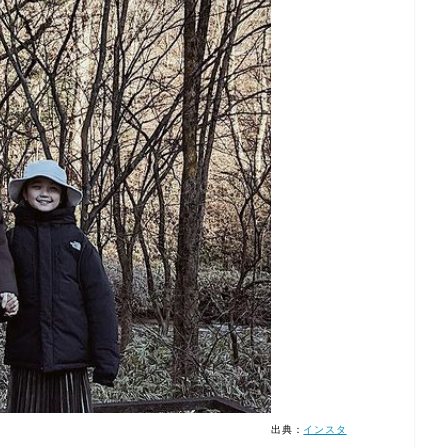
出典：
インスタ