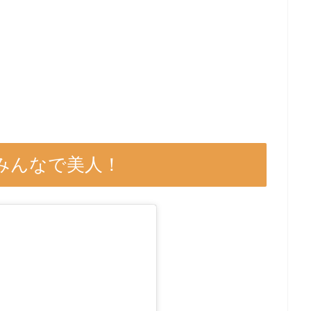
みんなで美人！