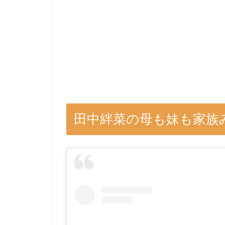
田中絆菜の母も妹も家族