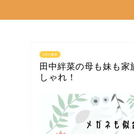
2月の勝者
田中絆菜の母も妹も家
しゃれ！