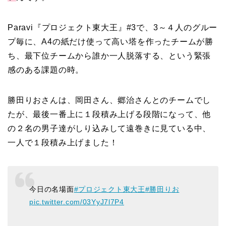
Paravi『プロジェクト東大王』#3で、3～４人のグルー
プ毎に、A4の紙だけ使って高い塔を作ったチームが勝
ち、最下位チームから誰か一人脱落する、という緊張
感のある課題の時。
勝田りおさんは、岡田さん、郷治さんとのチームでし
たが、最後一番上に１段積み上げる段階になって、他
の２名の男子達がしり込みして遠巻きに見ている中、
一人で１段積み上げました！
今日の名場面
#プロジェクト東大王
#勝田りお
pic.twitter.com/03YyJ7l7P4