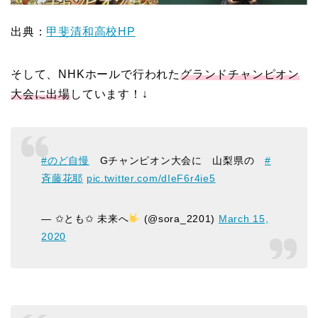
出典：
甲斐清和高校HP
そして、NHKホールで行われた
グランドチャンピオン
大会に出場
しています！↓
#のど自慢
Gチャンピオン大会に 山梨県の
#
斉藤花耶
pic.twitter.com/dIeF6r4ie5
— ✩とも✩ 未来へ
(@sora_2201)
March 15,
2020