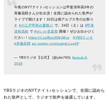
今夜のNYTナイト♪セッションは甲斐清和高3年の
斉藤花耶さんが生出演！全国に認められた歌声が
ライブで聴けます！10日は南アルプス市のお祭り
と
#小江戸甲府の夏祭り
で。24日（土）は
#甲斐
清和高校
で
#せいか音楽祭
開催！ぜひお出かけく
ださい！
https://t.co/8oxXIMyMvo
#YBSラジオ
#斉藤花耶
pic.twitter.com/wpbdLLze6P
— YBSラジオ【公式】 (@ybs765)
August 6,
2019
YBSラジオのNYTナイト♪セッションで、全国に認めら
れた歌声として、ラジオで歌声を披露しています。