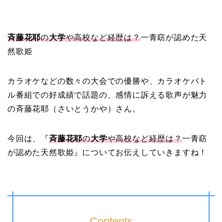
斉藤花耶
の
大学
や高校など経歴は？
一青窈が認めた天
然歌姫
カラオケなどの数々の大会での優勝や、カラオケバト
ル番組での好成績で話題の、感情に訴える歌声が魅力
の斉藤花耶（さいとうかや）さん。
今回は、『
斉藤花耶
の
大学
や高校など経歴は？
一青窈
が認めた天然歌姫』についてお伝えしていきますね！
Contents