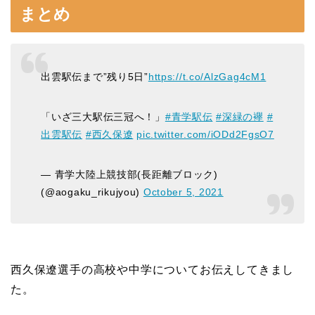
まとめ
出雲駅伝まで”残り5日”
https://t.co/AlzGag4cM1
「いざ三大駅伝三冠へ！」
#青学駅伝
#深緑の襷
#
出雲駅伝
#西久保遼
pic.twitter.com/iODd2FgsO7
— 青学大陸上競技部(長距離ブロック)
(@aogaku_rikujyou)
October 5, 2021
西久保遼選手の高校や中学についてお伝えしてきまし
た。