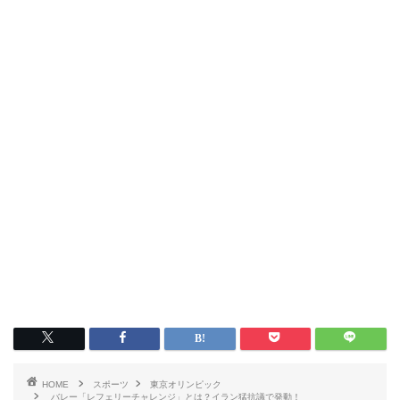
HOME
スポーツ
東京オリンピック
バレー「レフェリーチャレンジ」とは？イラン猛抗議で発動！