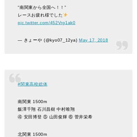
“南関東から全国へ！！”
レースお疲れ様でした
pic.twitter.com/452Vrg1ak0
— きょ
や (@kyo07_12ya)
May 17, 2018
#関東高校総体
南関東 1500m
飯澤千翔 石川昌樹 中村唯翔
④ 安田博登 ⑤ 山田俊輝 ⑥ 菅井栄希
北関東 1500m