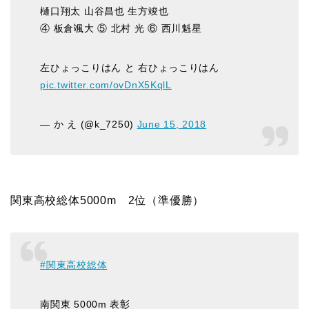
樋口翔太 山谷昌也 生方竣也
④ 板倉颯大 ⑤ 北村 光 ⑥ 西川魁星
左ひょっこりはん と 右ひょっこりはん
pic.twitter.com/ovDnX5KqlL
— か え (@k_7250)
June 15, 2018
関東高校総体5000m 2位（準優勝）
#関東高校総体
南関東 5000m 表彰