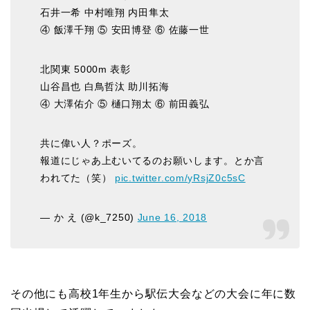
石井一希 中村唯翔 内田隼太
④ 飯澤千翔 ⑤ 安田博登 ⑥ 佐藤一世
北関東 5000m 表彰
山谷昌也 白鳥哲汰 助川拓海
④ 大澤佑介 ⑤ 樋口翔太 ⑥ 前田義弘
共に偉い人？ポーズ。
報道にじゃあ上むいてるのお願いします。とか言
われてた（笑）
pic.twitter.com/yRsjZ0c5sC
— か え (@k_7250)
June 16, 2018
その他にも高校1年生から駅伝大会などの大会に年に数