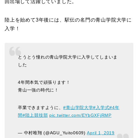
回出場して活躍していました。
陸上を始めて3年後には、駅伝の名門の青山学院大学に
入学！
とうとう憧れの青山学院大学に入学してしまいま
した
4年間本気で頑張ります！
青山一強の時代に！
卒業できますように、
#青山学院大学
#入学式
#4年
間
#陸上競技部
pic.twitter.com/EYbGXFjRMP
— 中村唯翔 (@AGU_Yuito0609)
April 1, 2019