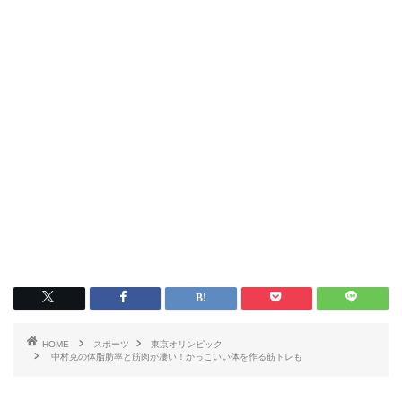
HOME
スポーツ
東京オリンピック
中村克の体脂肪率と筋肉が凄い！かっこいい体を作る筋トレも