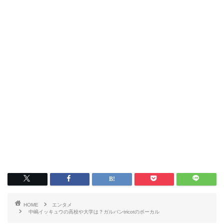
HOME
エンタメ
中嶋イッキュウの高校や大学は？ガルバンtricotのボーカル