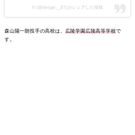
©︎ (@shogo__07)がシェアした投稿
森山陽一朗投手の高校は、
広陵学園広陵高等学校
で
す。