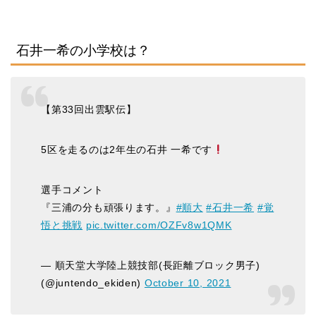
石井一希の小学校は？
【第33回出雲駅伝】
5区を走るのは2年生の石井 一希です
選手コメント
『三浦の分も頑張ります。』
#順大
#石井一希
#覚
悟と挑戦
pic.twitter.com/OZFv8w1QMK
— 順天堂大学陸上競技部(長距離ブロック男子)
(@juntendo_ekiden)
October 10, 2021