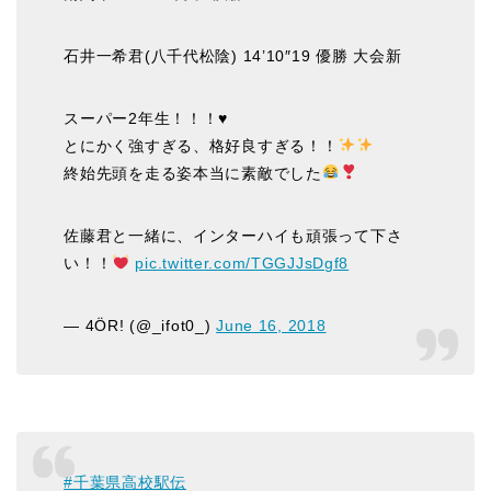
石井一希君(八千代松陰) 14’10″19 優勝 大会新
スーパー2年生！！！♥️
とにかく強すぎる、格好良すぎる！！
終始先頭を走る姿本当に素敵でした
佐藤君と一緒に、インターハイも頑張って下さ
い！！
pic.twitter.com/TGGJJsDgf8
— 4ÖR! (@_ifot0_)
June 16, 2018
#千葉県高校駅伝