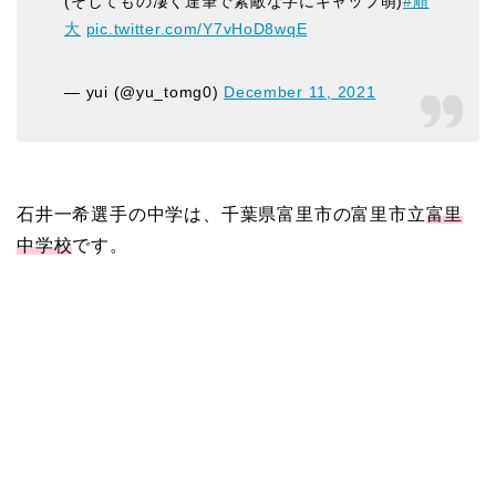
(そしてもの凄く達筆で素敵な字にギャップ萌)
#順
大
pic.twitter.com/Y7vHoD8wqE
— yui (@yu_tomg0)
December 11, 2021
石井一希選手の中学は、千葉県富里市の富里市立
富里
中学校
です。