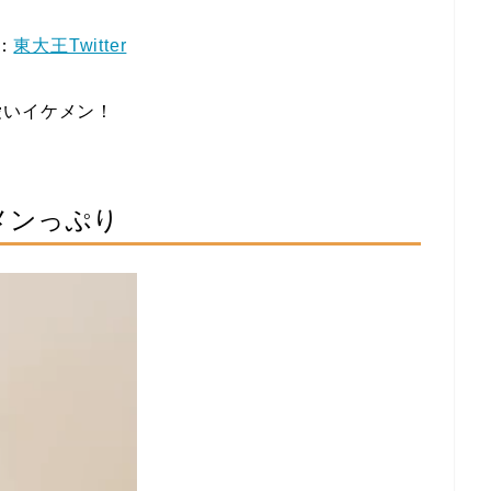
：
東大王Twitter
愛いイケメン！
メンっぷり