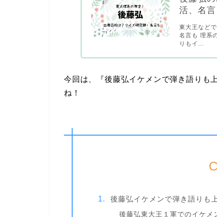
活、名言
東大王など
名言も 理系
りもイ...
今回は、『後藤弘イケメンで弾き語りも
ね！
C
後藤弘イケメンで弾き語りも上
後藤弘東大王１軍でのイケメ