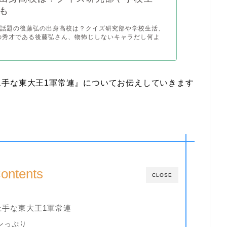
も
で話題の後藤弘の出身高校は？クイズ研究部や学校生活、
の秀才である後藤弘さん、物怖じしないキャラだし何よ
上手な東大王1軍常連』についてお伝えしていきます
ontents
CLOSE
手な東大王1軍常連
ンっぷり