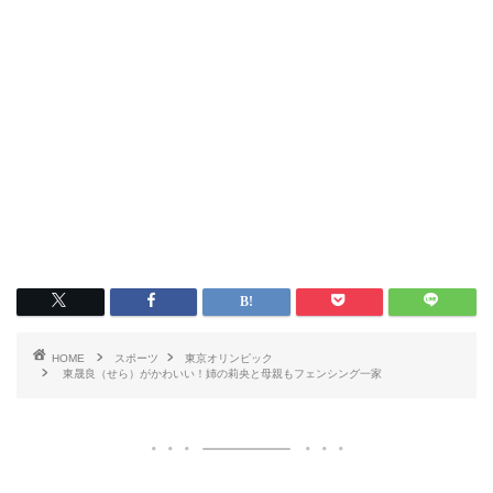
HOME
スポーツ
東京オリンピック
東晟良（せら）がかわいい！姉の莉央と母親もフェンシング一家