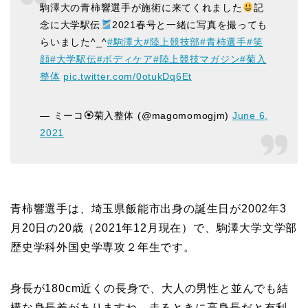
駒澤大の青柿響選手が施術に来てくれました
記
念に大学駅伝
2021春号と一緒に写真を撮っても
らいました^_^
#駒澤大
#陸上競技部
#青柿選手
#笑
顔
#大学駅伝
#ボディケア
#陸上競技マガジン
#菊入
整体
pic.twitter.com/0otukDq6Et
— ミーコ🏵菊入整体 (@magomomogjm)
June 6,
2021
青柿響選手は、埼玉県飯能市出身の誕生日が2002年3
月20日の20歳（2021年12月現在）で、駒澤大学文学部
歴史学科外国史学専攻２年生です。
身長が180cm近くの長身で、大人の男性と並んでも結
構な身長差がありますね、走るときに高身長だと有利